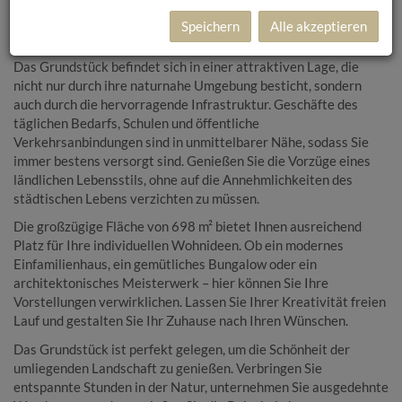
Natur Niederösterreichs, profitieren Sie hier von einer ruhigen
und harmonischen Umgebung, die ideal für Familien, Paare oder
Speichern
Alle akzeptieren
Einzelpersonen ist, die Wert auf Lebensqualität legen.
Das Grundstück befindet sich in einer attraktiven Lage, die
nicht nur durch ihre naturnahe Umgebung besticht, sondern
auch durch die hervorragende Infrastruktur. Geschäfte des
täglichen Bedarfs, Schulen und öffentliche
Verkehrsanbindungen sind in unmittelbarer Nähe, sodass Sie
immer bestens versorgt sind. Genießen Sie die Vorzüge eines
ländlichen Lebensstils, ohne auf die Annehmlichkeiten des
städtischen Lebens verzichten zu müssen.
Die großzügige Fläche von 698 m² bietet Ihnen ausreichend
Platz für Ihre individuellen Wohnideen. Ob ein modernes
Einfamilienhaus, ein gemütliches Bungalow oder ein
architektonisches Meisterwerk – hier können Sie Ihre
Vorstellungen verwirklichen. Lassen Sie Ihrer Kreativität freien
Lauf und gestalten Sie Ihr Zuhause nach Ihren Wünschen.
Das Grundstück ist perfekt gelegen, um die Schönheit der
umliegenden Landschaft zu genießen. Verbringen Sie
entspannte Stunden in der Natur, unternehmen Sie ausgedehnte