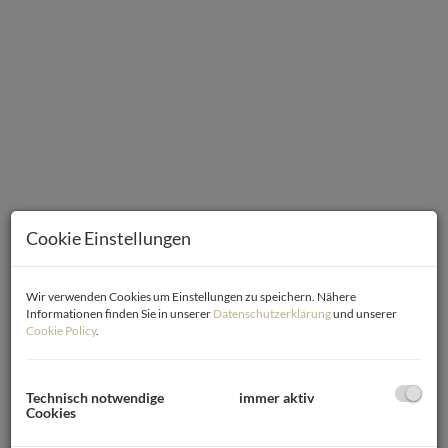
Cookie Einstellungen
Wir verwenden Cookies um Einstellungen zu speichern. Nähere
Informationen finden Sie in unserer
Datenschutzerklärung
und unserer
Cookie Policy
.
Beschreibung
Willkommen in Ihrem zukünftigen Zuhause in der idyllischen
Technisch notwendige
immer aktiv
Gemeinde Trausdorf an der Wulka im malerischen
Cookies
Burgenland!