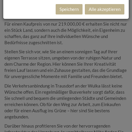
Dieses großzügige Baugrundstück mit einer Fläche von 739 m²
bietet Ihnen die perfekte Gelegenheit, Ihren Wohntraum zu
Speichern
Alle akzeptieren
verwirklichen.
Für einen Kaufpreis von nur 219.000,00 € erhalten Sie nicht nur
ein Stück Land, sondern auch die Möglichkeit, ein Eigenheim zu
schaffen, das ganz auf Ihre individuellen Wünsche und
Bedürfnisse zugeschnitten ist.
Stellen Sie sich vor, wie Sie an einem sonnigen Tag auf Ihrer
eigenen Terrasse sitzen, umgeben von der ruhigen Natur und
dem Charme der Region. Hier können Sie Ihrer Kreativität
freien Lauf lassen und ein Zuhause gestalten, das die Grundlage
für unvergessliche Momente mit Familie und Freunden bietet.
Die Verkehrsanbindung in Trausdorf an der Wulka lässt keine
Wünsche offen. Ein regelmäßiger Busverkehr sorgt dafür, dass
Sie schnell und bequem die umliegenden Städte und Gemeinden
erreichen können. Ob für den Weg zur Arbeit, zum Einkaufen
oder für einen Ausflug ins Grüne – hier sind Sie bestens
angebunden.
Darüber hinaus profitieren Sie von der hervorragenden