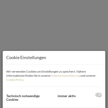
Cookie Einstellungen
Wir verwenden Cookies um Einstellungen zu speichern. Nähere
Informationen finden Sie in unserer
Datenschutzerklärung
und unserer
Cookie Policy
.
Beschreibung
Willkommen in Ihrem zukünftigen Zuhause in der idyllischen
Technisch notwendige
immer aktiv
Gemeinde Trausdorf an der Wulka im malerischen
Cookies
Burgenland!