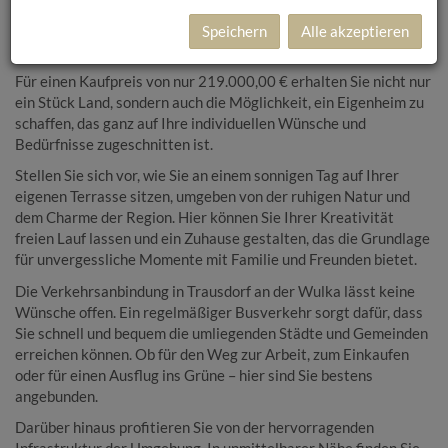
Dieses großzügige Baugrundstück mit einer Fläche von 739 m²
bietet Ihnen die perfekte Gelegenheit, Ihren Wohntraum zu
Speichern
Alle akzeptieren
verwirklichen.
Für einen Kaufpreis von nur 219.000,00 € erhalten Sie nicht nur
ein Stück Land, sondern auch die Möglichkeit, ein Eigenheim zu
schaffen, das ganz auf Ihre individuellen Wünsche und
Bedürfnisse zugeschnitten ist.
Stellen Sie sich vor, wie Sie an einem sonnigen Tag auf Ihrer
eigenen Terrasse sitzen, umgeben von der ruhigen Natur und
dem Charme der Region. Hier können Sie Ihrer Kreativität
freien Lauf lassen und ein Zuhause gestalten, das die Grundlage
für unvergessliche Momente mit Familie und Freunden bietet.
Die Verkehrsanbindung in Trausdorf an der Wulka lässt keine
Wünsche offen. Ein regelmäßiger Busverkehr sorgt dafür, dass
Sie schnell und bequem die umliegenden Städte und Gemeinden
erreichen können. Ob für den Weg zur Arbeit, zum Einkaufen
oder für einen Ausflug ins Grüne – hier sind Sie bestens
angebunden.
Darüber hinaus profitieren Sie von der hervorragenden