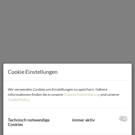
Cookie Einstellungen
Wir verwenden Cookies um Einstellungen zu speichern. Nähere
Informationen finden Sie in unserer
Datenschutzerklärung
und unserer
Cookie Policy
.
Beschreibung
Willkommen in Ihrem zukünftigen Zuhause in der idyllischen
Technisch notwendige
immer aktiv
Gemeinde Trausdorf an der Wulka im malerischen
Cookies
Burgenland!