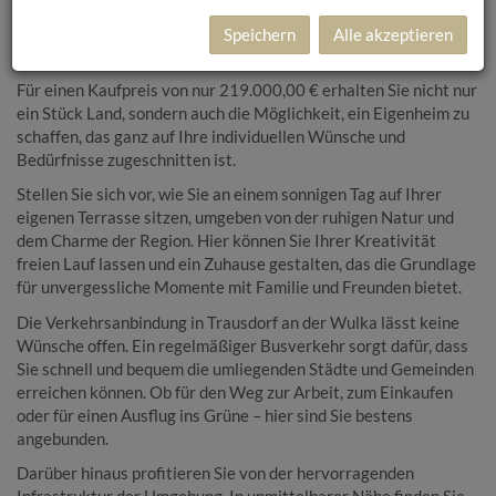
Dieses großzügige Baugrundstück mit einer Fläche von 739 m²
bietet Ihnen die perfekte Gelegenheit, Ihren Wohntraum zu
Speichern
Alle akzeptieren
verwirklichen.
Für einen Kaufpreis von nur 219.000,00 € erhalten Sie nicht nur
ein Stück Land, sondern auch die Möglichkeit, ein Eigenheim zu
schaffen, das ganz auf Ihre individuellen Wünsche und
Bedürfnisse zugeschnitten ist.
Stellen Sie sich vor, wie Sie an einem sonnigen Tag auf Ihrer
eigenen Terrasse sitzen, umgeben von der ruhigen Natur und
dem Charme der Region. Hier können Sie Ihrer Kreativität
freien Lauf lassen und ein Zuhause gestalten, das die Grundlage
für unvergessliche Momente mit Familie und Freunden bietet.
Die Verkehrsanbindung in Trausdorf an der Wulka lässt keine
Wünsche offen. Ein regelmäßiger Busverkehr sorgt dafür, dass
Sie schnell und bequem die umliegenden Städte und Gemeinden
erreichen können. Ob für den Weg zur Arbeit, zum Einkaufen
oder für einen Ausflug ins Grüne – hier sind Sie bestens
angebunden.
Darüber hinaus profitieren Sie von der hervorragenden